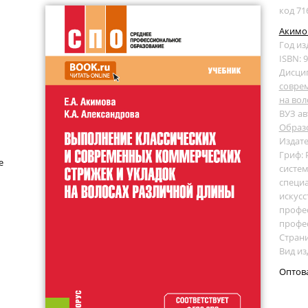
код 71
Акимов
Год из
ISBN: 
Дисци
совре
на вол
ВУЗ ав
Образ
Издате
Гриф:
е
систем
специ
искусс
профес
профе
Страни
Вид из
Оптов