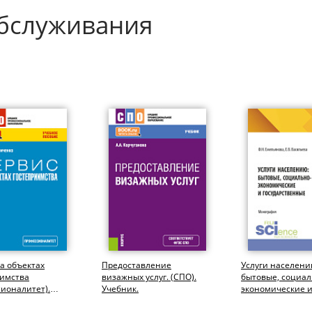
обслуживания
а объектах
Предоставление
Услуги населени
иимства
визажных услуг. (СПО).
бытовые, социал
ионалитет).
Учебник.
экономические 
чебное пособие.
государственные