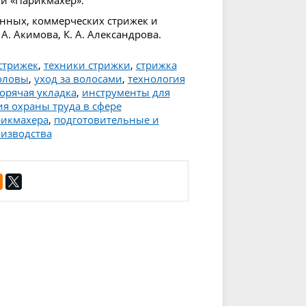
енных, коммерческих стрижек и
А. Акимова, К. А. Александрова.
стрижек
,
техники стрижки
,
стрижка
оловы
,
уход за волосами
,
технология
горячая укладка
,
инструменты для
я охраны труда в сфере
рикмахера
,
подготовительные и
изводства