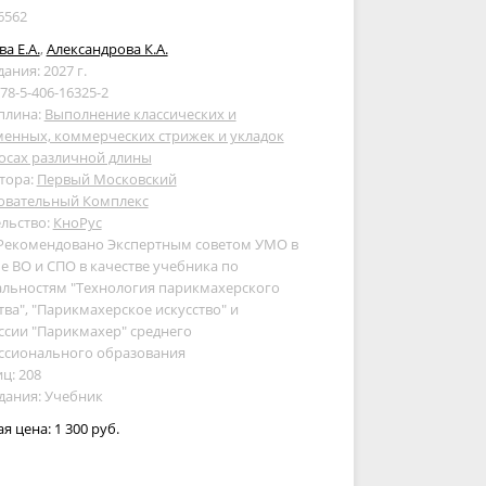
6562
а Е.А.
,
Александрова К.А.
дания: 2027 г.
978-5-406-16325-2
плина:
Выполнение классических и
менных, коммерческих стрижек и укладок
осах различной длины
тора:
Первый Московский
овательный Комплекс
льство:
КноРус
 Рекомендовано Экспертным советом УМО в
е ВО и СПО в качестве учебника по
альностям "Технология парикмахерского
тва", "Парикмахерское искусство" и
сии "Парикмахер" среднего
ссионального образования
ц: 208
дания: Учебник
ая цена:
1 300 руб.