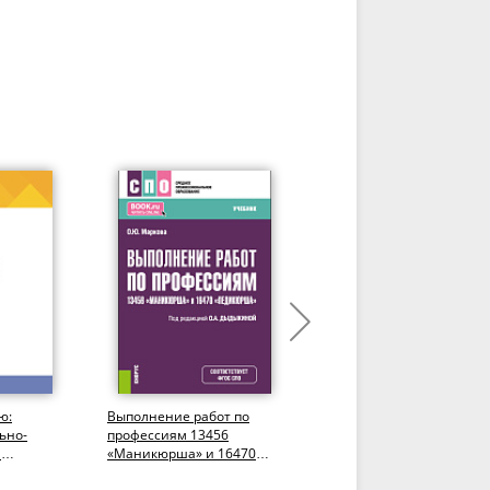
ю:
Выполнение работ по
Коммерческая
ьно-
профессиям 13456
деятельность в
и
«Маникюрша» и 16470
непроизводственной
.
«Педикюрша». (СПО).
сфере в свободных