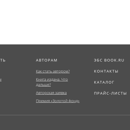
(Бакалавриат,
Магистратура)....
ИТЬ
АВТОРАМ
ЭБС BOOK.RU
Как стать автором?
КОНТАКТЫ
м
Книга издана. Что
КАТАЛОГ
дальше?
Авторская заявка
ПРАЙС-ЛИСТЫ
Премия «Золотой фонд»