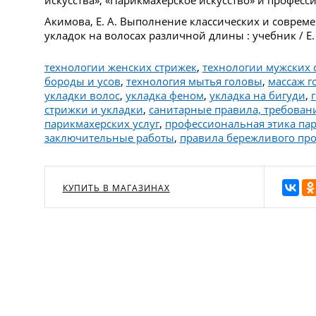
Акимова, Е. А. Выполнение классических и соврем
укладок на волосах различной длины : учебник / Е. 
технологии женских стрижек
,
технологии мужских 
бороды и усов
,
технология мытья головы
,
массаж г
укладки волос
,
укладка феном
,
укладка на бигуди
,
стрижки и укладки
,
санитарные правила, требовани
парикмахерских услуг
,
профессиональная этика па
заключительные работы
,
правила бережливого про
КУПИТЬ В МАГАЗИНАХ