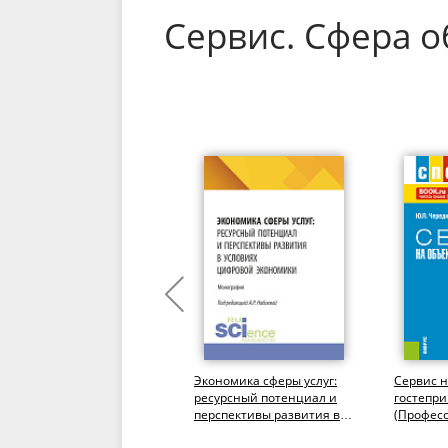
Сервис. Сфера 
Социокультурная
Экономика сферы услуг:
Сервис н
специфика реализации
ресурсный потенциал и
гостепр
коммерческой
перспективы развития в
(Професс
деятельности в сфере
условиях цифровой
(СПО). У