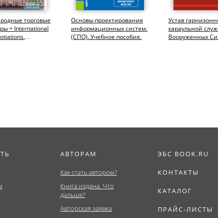
родные торговые
Основы проектирования
Устав гарнизонн
ы = International
информационных систем.
караульной служ
otiations.
(СПО). Учебное пособие.
Вооруженных Си
тура). Учебное...
Российской Фед
(Аспирантура,...
ИТЬ
АВТОРАМ
ЭБС BOOK.RU
Как стать автором?
КОНТАКТЫ
м
Книга издана. Что
КАТАЛОГ
дальше?
Авторская заявка
ПРАЙС-ЛИСТЫ