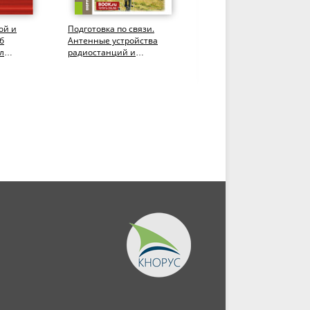
ой и
Подготовка по связи.
Предпринимательские
б
Антенные устройства
финансы. (Бакалавриат).
л
радиостанций и
Учебник.
ерации.
радиоматематика.
(Бакалавриат,...