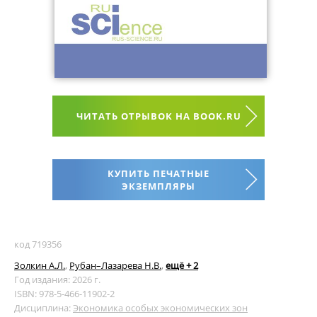
ЧИТАТЬ ОТРЫВОК НА BOOK.RU
КУПИТЬ ПЕЧАТНЫЕ
ЭКЗЕМПЛЯРЫ
код 719356
Золкин А.Л.
,
Рубан–Лазарева Н.В.
,
ещё + 2
Год издания: 2026 г.
ISBN: 978-5-466-11902-2
Дисциплина:
Экономика особых экономических зон