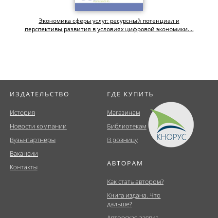
Экономика сферы услуг: ресурсный потенциал и
перспективы развития в условиях цифровой экономики....
ИЗДАТЕЛЬСТВО
ГДЕ КУПИТЬ
История
Магазинам
Новости компании
Библиотекам
Вузы-партнеры
В розницу
Вакансии
АВТОРАМ
Контакты
Как стать автором?
Книга издана. Что
дальше?
Авторская заявка