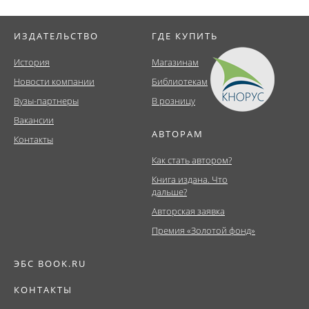
ИЗДАТЕЛЬСТВО
ГДЕ КУПИТЬ
История
Магазинам
Новости компании
Библиотекам
Вузы-партнеры
В розницу
Вакансии
АВТОРАМ
Контакты
Как стать автором?
Книга издана. Что
дальше?
Авторская заявка
Премия «Золотой фонд»
ЭБС BOOK.RU
КОНТАКТЫ