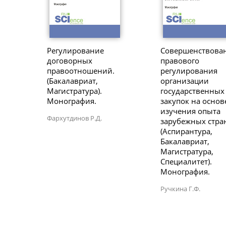
Регулирование
Совершенствова
договорных
правового
правоотношений.
регулирования
(Бакалавриат,
организации
Магистратура).
государственных
Монография.
закупок на основ
изучения опыта
Фархутдинов Р.Д.
зарубежных стра
(Аспирантура,
Бакалавриат,
Магистратура,
Специалитет).
Монография.
Ручкина Г.Ф.