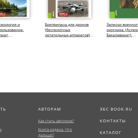
экология и
Боеприпасы для дронов
Записки военног
пользование.
(беспилотных
охотника. (Аспир
риат,
летательных аппаратов).
Бакалавриат).
тура,
(Адъюнктура,
Монография.
тет). Учебник.
Бакалавриат,
Специалитет)....
ИТЬ
АВТОРАМ
ЭБС BOOK.RU
Как стать автором?
КОНТАКТЫ
м
Книга издана. Что
КАТАЛОГ
дальше?