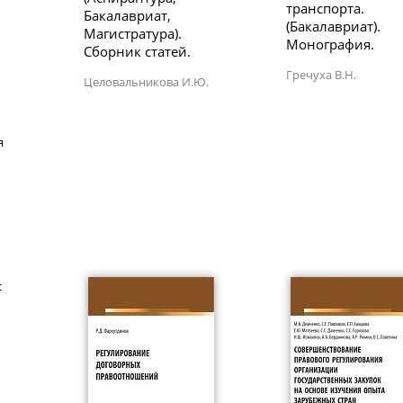
транспорта.
Бакалавриат,
(Бакалавриат).
Магистратура).
Монография.
Сборник статей.
Гречуха В.Н.
Целовальникова И.Ю.
я
с