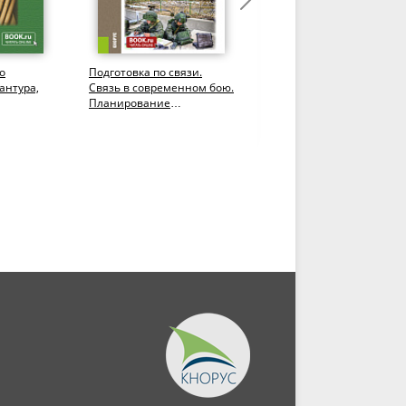
о
Подготовка по связи.
Подготовка по связи.
антура,
Связь в современном бою.
Радиосвязь в условиях
Планирование
радиоэлектронного
радиосвязи.
противодействия.
(Бакалавриат,...
(Бакалавриат,...