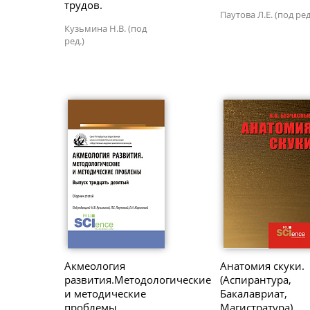
трудов.
Паутова Л.Е. (под ред
Кузьмина Н.В. (под
ред.)
Акмеология
Анатомия скуки.
развития.Методологические
(Аспирантура,
и методические
Бакалавриат,
проблемы.
Магистратура).