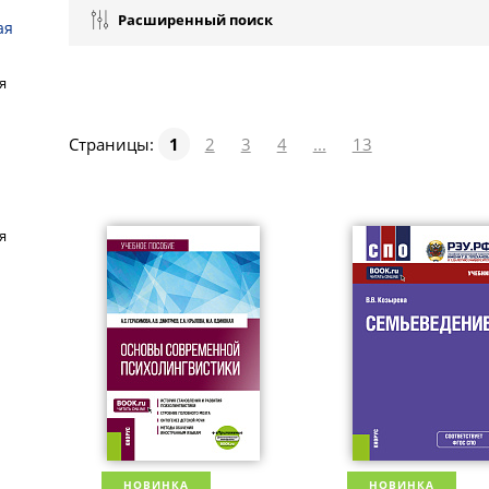
Расширенный поиск
ая
я
Страницы:
1
2
3
4
...
13
я
НОВИНКА
НОВИНКА