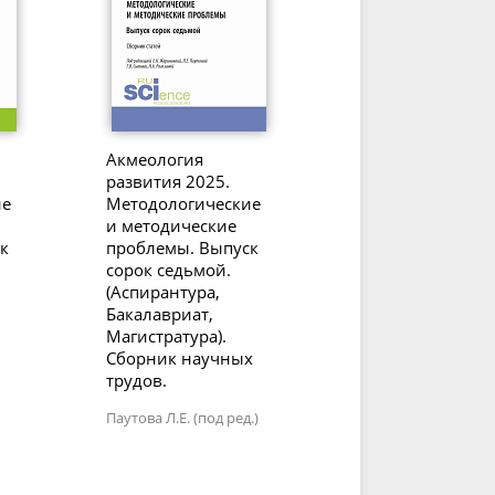
Акмеология
развития 2025.
ие
Методологические
и методические
к
проблемы. Выпуск
сорок седьмой.
(Аспирантура,
Бакалавриат,
Магистратура).
Сборник научных
трудов.
Паутова Л.Е. (под ред.)