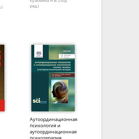
Кузьмина Н.В. (под
ред.)
.)
Аутоординационная
психология и
аутоординационная
психотерапия