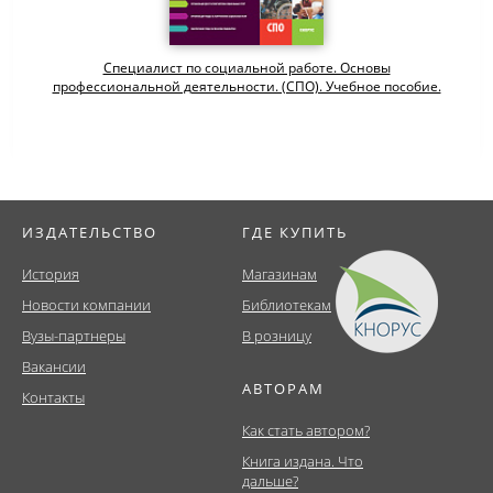
Специалист по социальной работе. Основы
профессиональной деятельности. (СПО). Учебное пособие.
ИЗДАТЕЛЬСТВО
ГДЕ КУПИТЬ
История
Магазинам
Новости компании
Библиотекам
Вузы-партнеры
В розницу
Вакансии
АВТОРАМ
Контакты
Как стать автором?
Книга издана. Что
дальше?