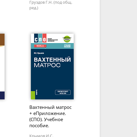
Груздов Г.Н. (под общ.
ред.)
Вахтенный матрос
+ еПриложение.
(СПО). Учебное
пособие.
Крымов И.С.