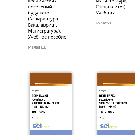
космических
Магистратура,
поселений
Специалитет).
будущего.
Учебник.
(Аспирантура,
Бураго С.Г.
Бакалавриат,
Магистратура).
Учебное пособие.
Малая Е.В.