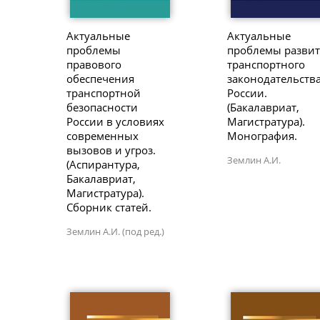
Актуальные
Актуальные
проблемы
проблемы разви
правового
транспортного
обеспечения
законодательства
транспортной
России.
безопасности
(Бакалавриат,
России в условиях
Магистратура).
современных
Монография.
вызовов и угроз.
Землин А.И.
(Аспирантура,
Бакалавриат,
Магистратура).
Сборник статей.
Землин А.И. (под ред.)