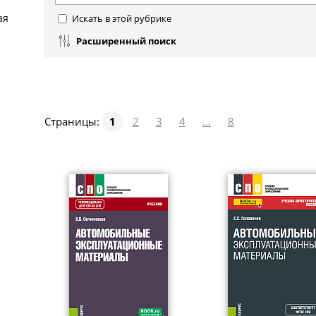
ая
Искать в этой рубрике
Расширенный поиск
Страницы:
1
2
3
4
...
8