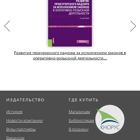
х
Развитие прокурорского надзора за исполнением законов в
оперативно-розыскной деятельности....
ИЗДАТЕЛЬСТВО
ГДЕ КУПИТЬ
История
Магазинам
Новости компании
Библиотекам
Вузы-партнеры
В розницу
Вакансии