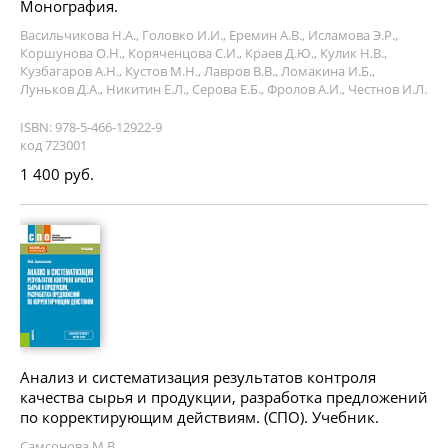
Монография.
Васильчикова Н.А., Головко И.И., Еремин А.В., Исламова Э.Р.,
Коршунова О.Н., Коряченцова С.И., Краев Д.Ю., Кулик Н.В.,
Кузбагаров А.Н., Кустов М.Н., Лавров В.В., Ломакина И.Б.,
Луньков Д.А., Никитин Е.Л., Серова Е.Б., Фролов А.И., Честнов И.Л.
ISBN: 978-5-466-12922-9
код 723001
1 400 руб.
Анализ и систематизация результатов контроля
качества сырья и продукции, разработка предложений
по корректирующим действиям. (СПО). Учебник.
Самсонова М.В.