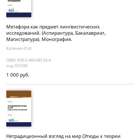
Метафора как предмет лингвистических
исследований. (Аспирантура, Бакалавриат,
Магистратура). Монография.
Калинин О.И.
ISBN: 978-5-466-08124-4
код 701939
1 000 руб.
Нетрадиционный взгляд на мир (Этюды к теории