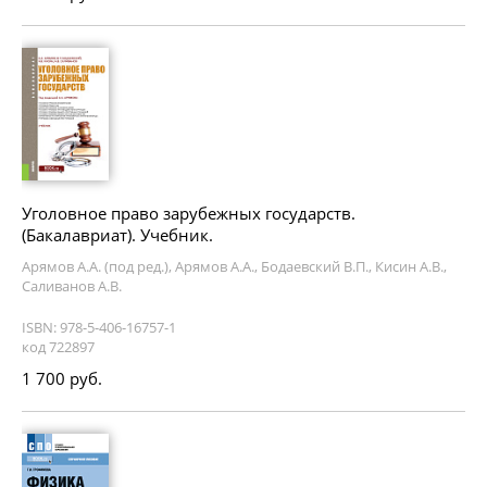
Уголовное право зарубежных государств.
(Бакалавриат). Учебник.
Арямов А.А. (под ред.), Арямов А.А., Бодаевский В.П., Кисин А.В.,
Саливанов А.В.
ISBN: 978-5-406-16757-1
код 722897
1 700 руб.