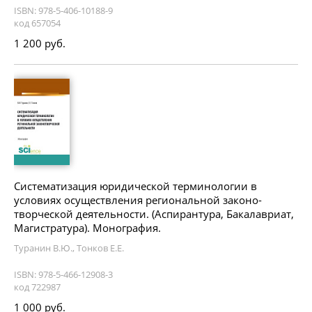
ISBN: 978-5-406-10188-9
код 657054
1 200 руб.
Систематизация юридической терминологии в
условиях осуществления региональной законо-
творческой деятельности. (Аспирантура, Бакалавриат,
Магистратура). Монография.
Туранин В.Ю., Тонков Е.Е.
ISBN: 978-5-466-12908-3
код 722987
1 000 руб.