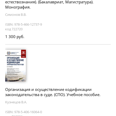
естествознания). (Бакалавриат, Магистратура).
Монография.
Симонов В.В.
ISBN: 978-5-466-12737-9
код 722720
1 300 руб.
Организация и осуществление кодификации
законодательства в суде. (СПО). Учебное пособие.
Кузнецов В.А.
ISBN: 978-5-406-16064-0