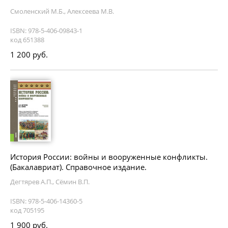
Смоленский М.Б., Алексеева М.В.
ISBN: 978-5-406-09843-1
код 651388
1 200 руб.
История России: войны и вооруженные конфликты.
(Бакалавриат). Справочное издание.
Дегтярев А.П., Сёмин В.П.
ISBN: 978-5-406-14360-5
код 705195
1 900 руб.