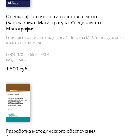
Оценка эффективности налоговых льгот.
(Бакалавриат, Магистратура, Специалитет).
Монография.
Гончаренко Л.И. (под науч. ред.), Пинская М.Р. (под науч. ред.),
Коллектив авторов
ISBN: 978-5-466-09990-4
код 712462
1 500 руб.
Разработка методического обеспечения