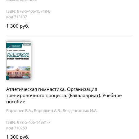
ISBN: 978-5-406-15748-0
код 713137
1 300 руб.
Атлетическая гимнастика. Организация
тренировочного процесса. (Бакалавриат). Учебное
пособие.
Бартенев В.А., Бородкин А.В., Безденежных И.А.
ISBN: 978-5-406-14931-7
код 710253
1 300 руб.