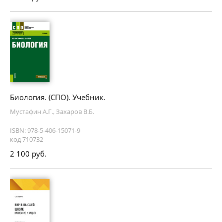
Биология. (СПО). Учебник.
Мустафин А.Г., Захаров В.Б.
ISBN: 978-5-406-15071-9
код 710732
2 100 руб.