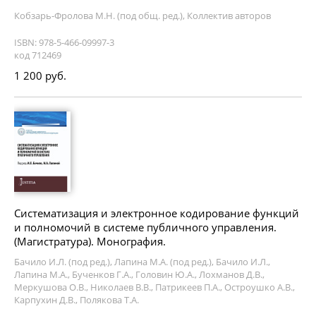
Кобзарь-Фролова М.Н. (под общ. ред.), Коллектив авторов
ISBN: 978-5-466-09997-3
код 712469
1 200 руб.
Систематизация и электронное кодирование функций
и полномочий в системе публичного управления.
(Магистратура). Монография.
Бачило И.Л. (под ред.), Лапина М.А. (под ред.), Бачило И.Л.,
Лапина М.А., Бученков Г.А., Головин Ю.А., Лохманов Д.В.,
Меркушова О.В., Николаев В.В., Патрикеев П.А., Остроушко А.В.,
Карпухин Д.В., Полякова Т.А.