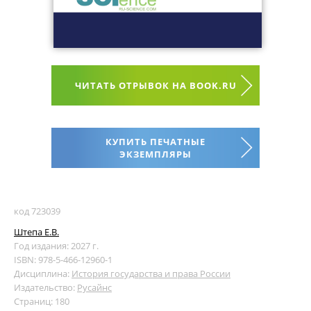
ЧИТАТЬ ОТРЫВОК НА BOOK.RU
КУПИТЬ ПЕЧАТНЫЕ
ЭКЗЕМПЛЯРЫ
код 723039
Штепа Е.В.
Год издания: 2027 г.
ISBN: 978-5-466-12960-1
Дисциплина:
История государства и права России
Издательство:
Русайнс
Страниц: 180