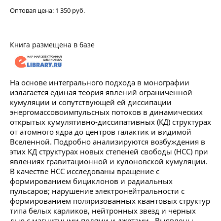
Оптовая цена:
1 350 руб.
Книга размещена в базе
На основе интегрального подхода в монографии
излагается единая теория явлений ограниченной
кумуляции и сопутствующей ей диссипации
энергомассовоимпульсных потоков в динамических
открытых кумулятивно-диссипативных (КД) структурах
от атомного ядра до центров галактик и видимой
Вселенной. Подробно анализируются возбуждения в
этих КД структурах новых степеней свободы (НСС) при
явлениях гравитационной и кулоновской кумуляции.
В качестве НСС исследованы вращение с
формированием бициклонов и радиальных
пульсаров; нарушение электронейтральности с
формированием поляризованных квантовых структур
типа белых карликов, нейтронных звезд и черных
дыр с магнитными полями и джетами. Выявлены