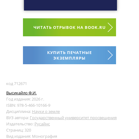
ЧИТАТЬ ОТРЫВОК НА BOOK.RU
КУПИТЬ ПЕЧАТНЫЕ
ЭКЗЕМПЛЯРЫ
код 712671
Высикайло Ф.И.
Год издания: 2026 г.
ISBN: 978-5-466-10166-9
Дисциплина:
Науки о земле
ВУЗ автора:
Государственный университет просвещения
Издательство:
Русайнс
Страниц: 320
Вид издания: Монография