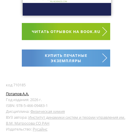
ЧИТАТЬ ОТРЫВОК НА BOOK.RU
КУПИТЬ ПЕЧАТНЫЕ
ЭКЗЕМПЛЯРЫ
код 710185
Потапов А.А.
Год издания: 2026 г.
ISBN: 978-5-466-09483-1
Дисциплина:
Физическая химия
ВУЗ автора:
Институт динамики систем и теории управления им.
В.М. Матросова СО РАН
Издательство:
Русайнс