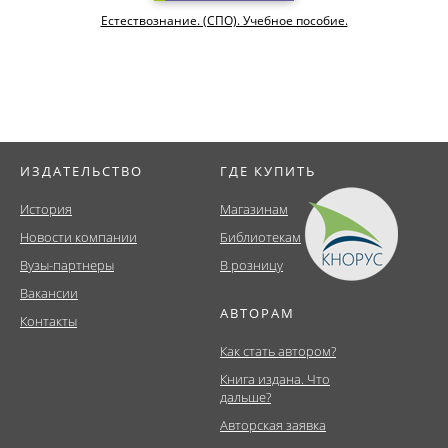
Естествознание. (СПО). Учебное пособие.
ИЗДАТЕЛЬСТВО
ГДЕ КУПИТЬ
История
Магазинам
Новости компании
Библиотекам
Вузы-партнеры
В розницу
Вакансии
АВТОРАМ
Контакты
Как стать автором?
Книга издана. Что
дальше?
Авторская заявка