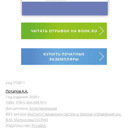
ЧИТАТЬ ОТРЫВОК НА BOOK.RU
КУПИТЬ ПЕЧАТНЫЕ
ЭКЗЕМПЛЯРЫ
код 710811
Потапов А.А.
Год издания: 2026 г.
ISBN: 978-5-466-09670-5
Дисциплина:
Естествознание
ВУЗ автора:
Институт динамики систем и теории управления им.
В.М. Матросова СО РАН
Издательство:
Русайнс