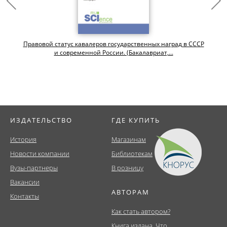
Правовой статус кавалеров государственных наград в СССР
и современной России. (Бакалавриат,...
ИЗДАТЕЛЬСТВО
ГДЕ КУПИТЬ
История
Магазинам
Новости компании
Библиотекам
Вузы-партнеры
В розницу
Вакансии
АВТОРАМ
Контакты
Как стать автором?
Книга издана. Что