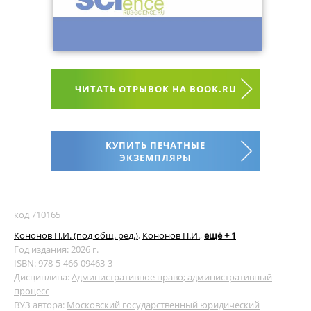
ЧИТАТЬ ОТРЫВОК НА BOOK.RU
КУПИТЬ ПЕЧАТНЫЕ
ЭКЗЕМПЛЯРЫ
код 710165
Кононов П.И. (под общ. ред.)
,
Кононов П.И.
,
ещё + 1
Год издания: 2026 г.
ISBN: 978-5-466-09463-3
Дисциплина:
Административное право; административный
процесс
ВУЗ автора:
Московский государственный юридический