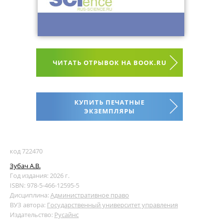
ЧИТАТЬ ОТРЫВОК НА BOOK.RU
КУПИТЬ ПЕЧАТНЫЕ
ЭКЗЕМПЛЯРЫ
код 722470
Зубач А.В.
Год издания: 2026 г.
ISBN: 978-5-466-12595-5
Дисциплина:
Административное право
ВУЗ автора:
Государственный университет управления
Издательство:
Русайнс