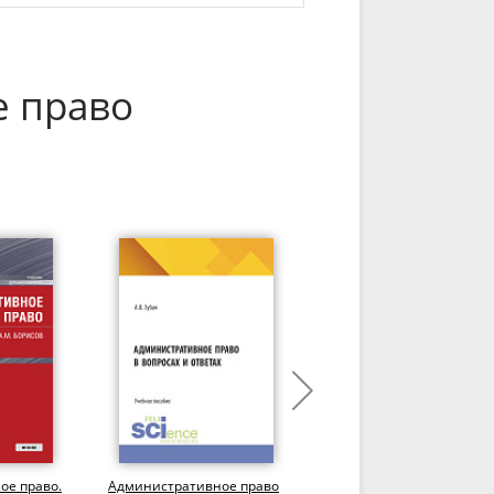
е право
ое право.
Административное право
Местное самоуправлени