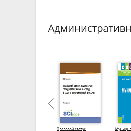
Административн
Государственный
Правовой статус
Муницип