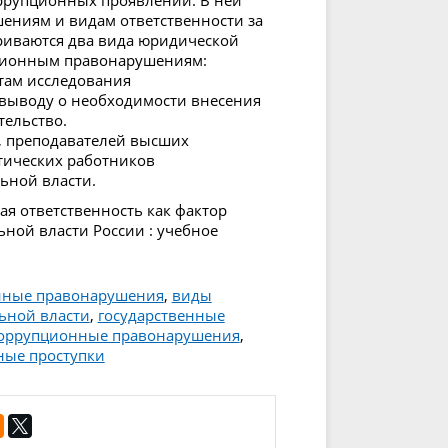
ррупционных проявлений. В ней
ениям и видам ответственности за
триваются два вида юридической
пционным правонарушениям:
там исследования
 выводу о необходимости внесения
ельство.
в, преподавателей высших
тических работников
ьной власти.
ая ответственность как фактор
ной власти России : учебное
нные правонарушения
,
виды
ьной власти
,
государственные
 коррупционные правонарушения
,
ные проступки