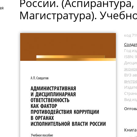
России. (Аспирантура,
ая
Магистратура). Учебн
код 71
Солдат
Год из
ISBN: 
Дисци
эконо
ВУЗ ав
внутре
Издате
Страни
Вид из
Оптов
Книга