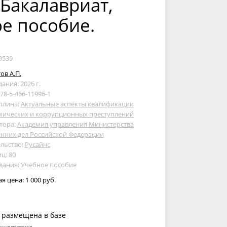
 Бакалавриат,
ое пособие.
9539
ов А.П.
дания: 2026 г.
978-5-466-11996-1
плина:
Актуальные аспекты квалификации
мических и коррупционных преступлений
тора:
Академия управления Министерства
нних дел Российской Федерации
льство:
Русайнс
ц: 80
дания: Учебное пособие
ая цена:
1 000 руб.
 размещена в базе