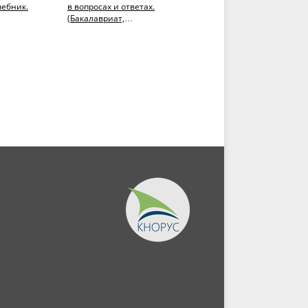
чебник.
в вопросах и ответах.
и кооперация:
(Бакалавриат,
совершенствование
Магистратура). Учебное
развития в сельской
пособие.
местности современной..