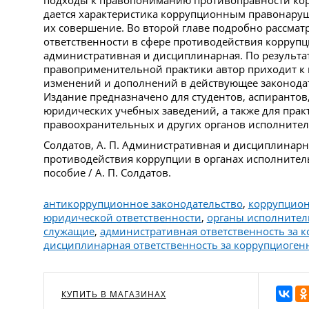
подходы к правопониманию противоправности ко
дается характеристика коррупционным правонаруш
их совершение. Во второй главе подробно рассма
ответственности в сфере противодействия корру
административная и дисциплинарная. По результа
правоприменительной практики автор приходит к
изменений и дополнений в действующее законодат
Издание предназначено для студентов, аспиранто
юридических учебных заведений, а также для прак
правоохранительных и других органов исполнител
Солдатов, А. П. Административная и дисциплинарн
противодействия коррупции в органах исполнитель
пособие / А. П. Солдатов.
антикоррупционное законодательство
,
коррупцио
юридической ответственности
,
органы исполнител
служащие
,
административная ответственность за
дисциплинарная ответственность за коррупциоген
КУПИТЬ В МАГАЗИНАХ