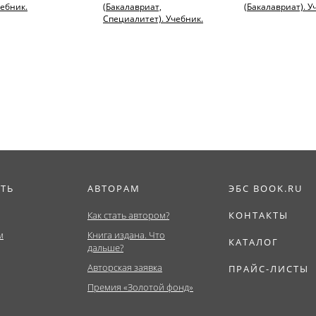
чебник.
(Бакалавриат,
(Бакалавриат). У
Специалитет). Учебник.
ИТЬ
АВТОРАМ
ЭБС BOOK.RU
Как стать автором?
КОНТАКТЫ
м
Книга издана. Что
КАТАЛОГ
дальше?
Авторская заявка
ПРАЙС-ЛИСТЫ
Премия «Золотой фонд»