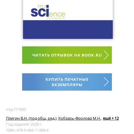
ЧИТАТЬ ОТРЫВОК НА BOOK.RU
КУПИТЬ ПЕЧАТНЫЕ
ЭКЗЕМПЛЯРЫ
код 717685
Плигин В.Н. (под общ. ред.)
,
Кобзарь-Фролова М.Н.
,
ещё + 12
Год издания: 2026 г.
ISBN: 978-5-466-11388-4