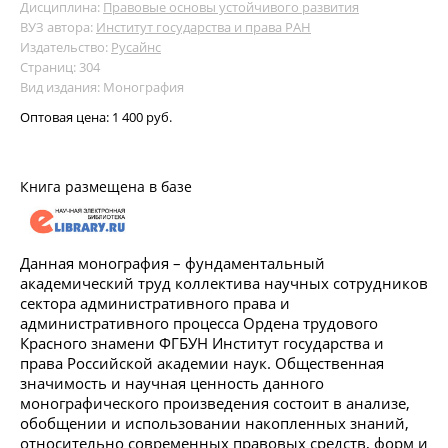
Дисциплина:
Правовые основы устойчивого развития
ВУЗ автора:
Институт государства и права РАН
Издательство:
Русайнс
Страниц: 304
Вид издания: Монография
Оптовая цена:
1 400 руб.
Книга размещена в базе
Данная монография – фундаментальный
академический труд коллектива научных сотрудников
сектора административного права и
административного процесса Ордена трудового
Красного знамени ФГБУН Институт государства и
права Российской академии наук. Общественная
значимость и научная ценность данного
монографического произведения состоит в анализе,
обобщении и использовании накопленных знаний,
относительно современных правовых средств, форм и