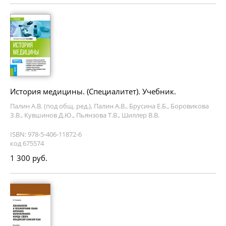
История медицины. (Специалитет). Учебник.
Палин А.В. (под общ. ред.), Палин А.В., Брусина Е.Б., Боровикова
З.В., Кувшинов Д.Ю., Пьянзова Т.В., Шиллер В.В.
ISBN: 978-5-406-11872-6
код 675574
1 300 руб.