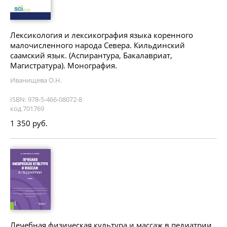
Лексикология и лексикография языка коренного
малочисленного народа Севера. Кильдинский
саамский язык. (Аспирантура, Бакалавриат,
Магистратура). Монография.
Иванищева О.Н.
ISBN: 978-5-466-08072-8
код 701769
1 350 руб.
Лечебная физическая культура и массаж в педиатрии.