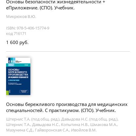
Основы безопасности жизнедеятельности +
еПриложение. (СПО). Учебник.
Микрюков В.Ю.
ISBN: 978-5-406-15774-9
код 716171
1 600 руб.
Основы бережливого производства для медицинских
специальностей. С практикумом. (СПО). Учебник.
Штернис Т.А. (под общ. ред.), Давыдова Н.С. (под общ. ред.),
Штернис Т.А., Давыдова Н.С., Копытина Н.В., Шмакова М.А.,
Мазунина С.Д., Гайворонская С.А., Ивойлов В.М.