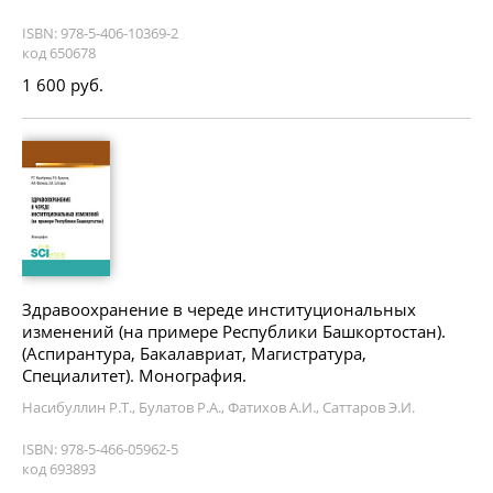
ISBN: 978-5-406-10369-2
код 650678
1 600 руб.
Здравоохранение в череде институциональных
изменений (на примере Республики Башкортостан).
(Аспирантура, Бакалавриат, Магистратура,
Специалитет). Монография.
Насибуллин Р.Т., Булатов Р.А., Фатихов А.И., Саттаров Э.И.
ISBN: 978-5-466-05962-5
код 693893