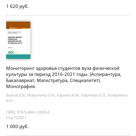
1 620 руб.
Мониторинг здоровья студентов вуза физической
культуры за период 2016-2021 годы. (Аспирантура,
Бакалавриат, Магистратура, Специалитет).
Монография.
Быков Е.В., Макунина О.А., Харина И.Ф., Карпова О.Л., Коваленко
А.Н.
ISBN: 978-5-466-12828-4
код 722811
1 000 руб.