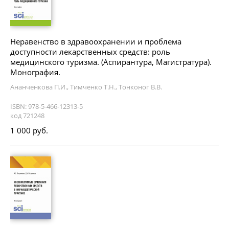
Неравенство в здравоохранении и проблема
доступности лекарственных средств: роль
медицинского туризма. (Аспирантура, Магистратура).
Монография.
Ананченкова П.И., Тимченко Т.Н., Тонконог В.В.
ISBN: 978-5-466-12313-5
код 721248
1 000 руб.