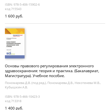
ISBN: 978-5-406-15902-6
код 715543
1 600 руб.
Основы правового регулирования электронного
здравоохранения: теория и практика. (Бакалавриат,
Магистратура). Учебное пособие.
Пономарева Д.В. (под ред.), Пономарева Д.В., Некотенева М.В.,
Кубышкин А.В.
ISBN: 978-5-466-10423-3
код 713318
1 400 руб.