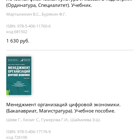
(Ординатура, Специалитет). Учебник.
Мартынихин В.С., Бурякин Ф.Г.
ISBN: 978-5-406-11760-6
код 681502
1 630 руб.
Менеджмент организаций цифровой экономики.
(Бакалавриат, Магистратура). Учебное пособие.
Шеве Г., Хюзиг С., Гумерова Г.И., Шаймиева Э.Ш.
ISBN: 978-5-406-17176-9
код 726106