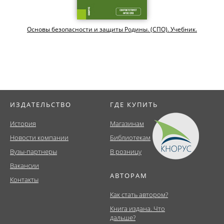
Основы безопасности и защиты Родины. (СПО). Учебник.
ИЗДАТЕЛЬСТВО
ГДЕ КУПИТЬ
История
Магазинам
Новости компании
Библиотекам
Вузы-партнеры
В розницу
Вакансии
АВТОРАМ
Контакты
Как стать автором?
Книга издана. Что
дальше?