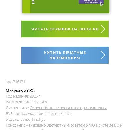
ЧИТАТЬ ОТРЫВОК НА BOOK.RU
КУПИТЬ ПЕЧАТНЫЕ
ЭКЗЕМПЛЯРЫ
код 716171
Микрюков В.Ю.
Год издания: 2026 г.
ISBN: 978-5-406-15774-9
Дисциплина:
Основы безопасности жизнедеятельности
ВУЗ автора:
Академия военных наук
Издательство:
КноРус
Гриф: Рекомендовано Экспертным советом УМО в системе ВО и