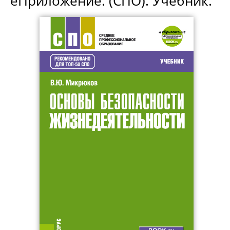
еПриложение. (СПО). Учебник.