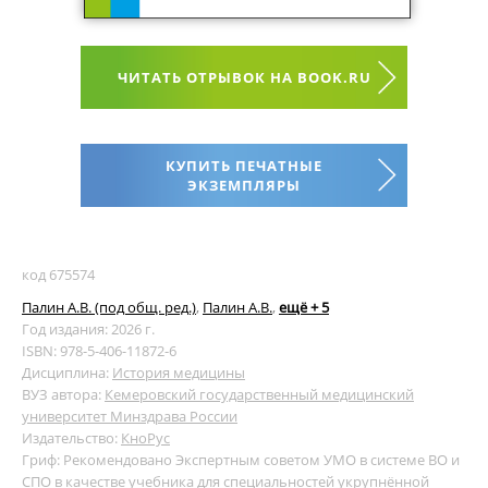
ЧИТАТЬ ОТРЫВОК НА BOOK.RU
КУПИТЬ ПЕЧАТНЫЕ
ЭКЗЕМПЛЯРЫ
код 675574
Палин А.В. (под общ. ред.)
,
Палин А.В.
,
ещё + 5
Год издания: 2026 г.
ISBN: 978-5-406-11872-6
Дисциплина:
История медицины
ВУЗ автора:
Кемеровский государственный медицинский
университет Минздрава России
Издательство:
КноРус
Гриф: Рекомендовано Экспертным советом УМО в системе ВО и
СПО в качестве учебника для специальностей укрупнённой