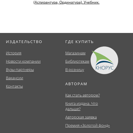
(Аспирантура, Ординатура). Учебник.
ИЗДАТЕЛЬСТВО
ГДЕ КУПИТЬ
История
Магазинам
Новости компании
Библиотекам
Вузы-партнеры
В розницу
Вакансии
АВТОРАМ
Контакты
Как стать автором?
Книга издана. Что
дальше?
Авторская заявка
Премия «Золотой фонд»