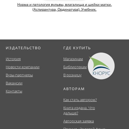
Норма и патология вульвы, влагалища и шейки матки.
(Аспирантура, Ординатура). Учебник.
ИЗДАТЕЛЬСТВО
ГДЕ КУПИТЬ
История
Магазинам
Новости компании
Библиотекам
Вузы-партнеры
В розницу
Вакансии
АВТОРАМ
Контакты
Как стать автором?
Книга издана. Что
дальше?
Авторская заявка
Премия «Золотой фонд»