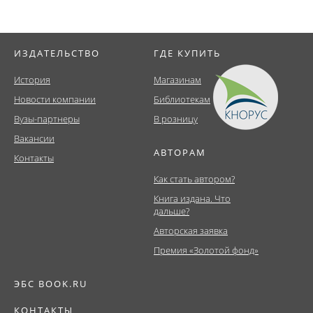
ИЗДАТЕЛЬСТВО
ГДЕ КУПИТЬ
История
Магазинам
Новости компании
Библиотекам
Вузы-партнеры
В розницу
Вакансии
АВТОРАМ
Контакты
Как стать автором?
Книга издана. Что
дальше?
Авторская заявка
Премия «Золотой фонд»
ЭБС BOOK.RU
КОНТАКТЫ