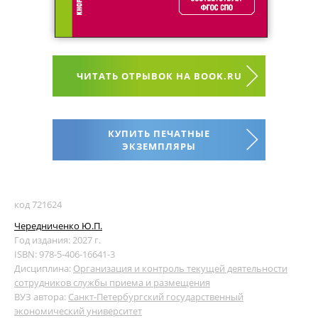
ЧИТАТЬ ОТРЫВОК НА BOOK.RU
КУПИТЬ ПЕЧАТНЫЕ
ЭКЗЕМПЛЯРЫ
код 721624
Чередниченко Ю.П.
Год издания: 2027 г.
ISBN: 978-5-406-16641-3
Дисциплина:
Организация и контроль текущей деятельности
сотрудников службы приема и размещения
ВУЗ автора:
Санкт-Петербургский государственный
экономический университет