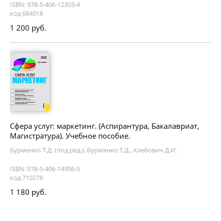
ISBN: 978-5-406-12303-4
код 684018
1 200 руб.
Сфера услуг: маркетинг. (Аспирантура, Бакалавриат,
Магистратура). Учебное пособие.
Бурменко Т.Д. (под ред.), Бурменко Т.Д., Хлебович Д.И.
ISBN: 978-5-406-14956-0
код 710278
1 180 руб.