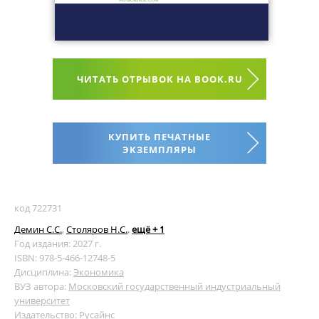
ЧИТАТЬ ОТРЫВОК НА BOOK.RU
КУПИТЬ ПЕЧАТНЫЕ
ЭКЗЕМПЛЯРЫ
код 722731
Демин С.С.
,
Столяров Н.С.
,
ещё + 1
Год издания: 2027 г.
ISBN: 978-5-466-12748-5
Дисциплина:
Экономика
ВУЗ автора:
Московский государственный индустриальный
университет
Издательство:
Русайнс