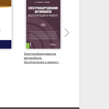
Электрооборудование
Маркетинговый анализ
автомобиля.
восприятия пассажирам
Эксплуатация и ремонт.
услуг и подвижного
(Бакалавриат,
состава общественного
Магистратура). Учебное...
транспорта....