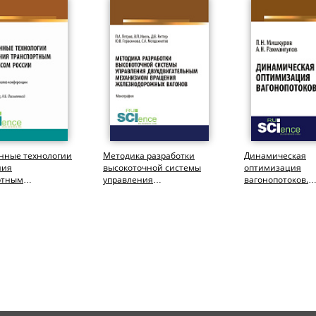
нные технологии
Методика разработки
Динамическая
ния
высокоточной системы
оптимизация
ртным
управления
вагонопотоков.
ом России.
двухдвигательным
(Аспирантура,
 материалов
механизмом вращения...
Бакалавриат,
ции....
Магистратура,
Специалитет)....