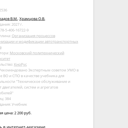
2536
адов В.М.
,
Храмцова О.В.
дания: 2027 г.
978-5-406-16722-9
плина:
Организация процессов
низации и модификации автотранспортных
в
тора:
Московский политехнический
рситет
льство:
КноРус
 Рекомендовано Экспертным советом УМО в
е ВО и СПО в качестве учебника для
льности "Техническое обслуживание и
 двигателей, систем и агрегатов
обилей"
ц: 384
дания: Учебник
ая цена:
2 200 руб.
ь в интернет-магазине