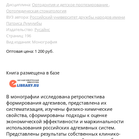
Дисциплина:
Ортодонтия и детское протезирование
,
Ортопедическая стоматология
ВУЗ автора:
Российский университет дружбы народов имени
Патриса Лумумбы
Издательство:
Русайнс
Страниц: 196
Вид издания: Монография
Оптовая цена:
1 200 руб.
Книга размещена в базе
В монографии исследована ретроспектива
формирования адгезивов, представлена их
систематизация, изучены физико-химические
свойства, сформированы подходы к оценке
экономической эффективности и маржинальности
использования российских адгезивных систем.
Представлены результаты собственных клинико-