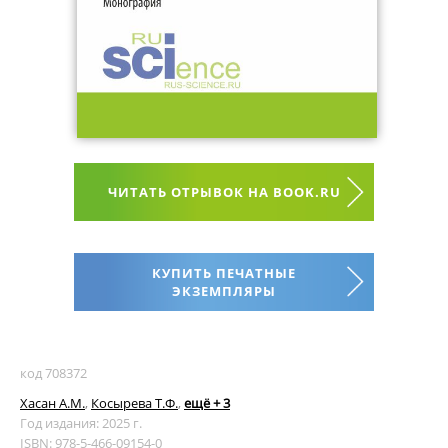
ЧИТАТЬ ОТРЫВОК НА BOOK.RU
КУПИТЬ ПЕЧАТНЫЕ
ЭКЗЕМПЛЯРЫ
код 708372
Хасан А.М.
,
Косырева Т.Ф.
,
ещё + 3
Год издания: 2025 г.
ISBN: 978-5-466-09154-0