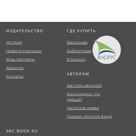
ИЗДАТЕЛЬСТВО
ГДЕ КУПИТЬ
История
Магазинам
Новости компании
Библиотекам
Вузы-партнеры
В розницу
Вакансии
АВТОРАМ
Контакты
Как стать автором?
Книга издана. Что
дальше?
Авторская заявка
Премия «Золотой фонд»
ЭБС BOOK.RU