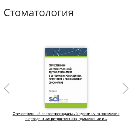
Стоматология
Отечественный светоотверждаемый адгезив v-го поколения
.
в ортодонтии: ретроспектива, применение и...