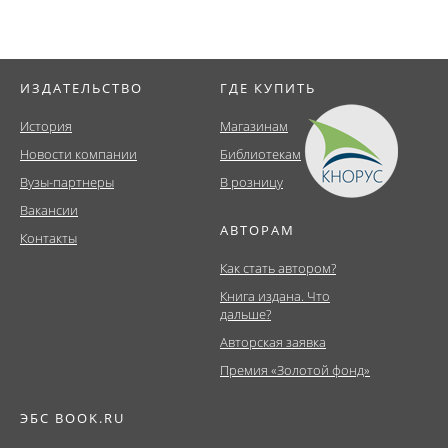
ИЗДАТЕЛЬСТВО
ГДЕ КУПИТЬ
История
Магазинам
Новости компании
Библиотекам
Вузы-партнеры
В розницу
Вакансии
АВТОРАМ
Контакты
Как стать автором?
Книга издана. Что
дальше?
Авторская заявка
Премия «Золотой фонд»
ЭБС BOOK.RU