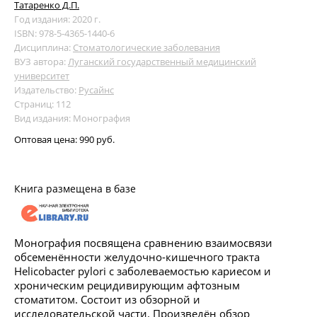
Татаренко Д.П.
Год издания: 2020 г.
ISBN: 978-5-4365-1440-6
Дисциплина:
Стоматологические заболевания
ВУЗ автора:
Луганский государственный медицинский
университет
Издательство:
Русайнс
Страниц: 112
Вид издания: Монография
Оптовая цена:
990 руб.
Книга размещена в базе
Монография посвящена сравнению взаимосвязи
обсеменённости желудочно-кишечного тракта
Helicobacter pylori с заболеваемостью кариесом и
хроническим рецидивирующим афтозным
стоматитом. Состоит из обзорной и
исследовательской части. Произведён обзор