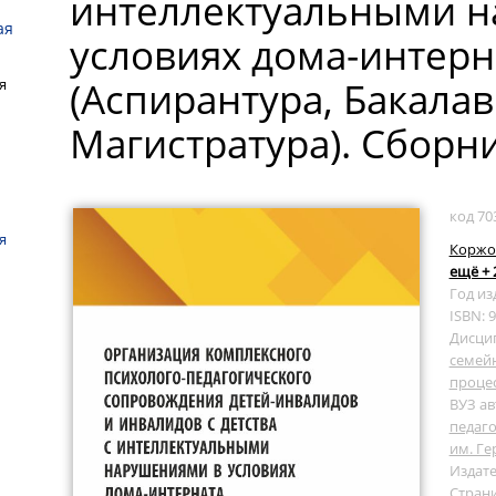
интеллектуальными 
ая
условиях дома-интерн
(Аспирантура, Бакалав
я
Магистратура). Сборни
код 70
я
Коржов
ещё + 
Год из
ISBN: 
Дисци
семей
проце
ВУЗ ав
педаго
им. Ге
Издате
Страни