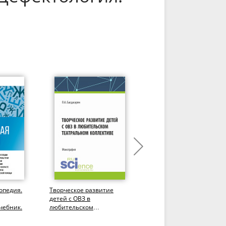
опедия.
Творческое развитие
Основы логопедии. (СПО)
детей с ОВЗ в
Учебник.
чебник.
любительском
театральном коллективе.
(Бакалавриат,...