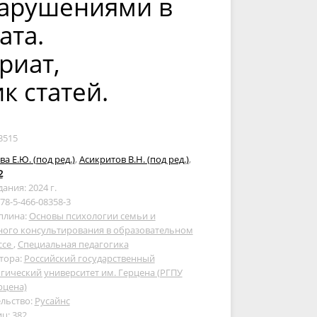
нарушениями в
ата.
риат,
к статей.
3515
а Е.Ю. (под ред.)
,
Асикритов В.Н. (под ред.)
,
2
дания: 2024 г.
978-5-466-08358-3
плина:
Основы психологии семьи и
ного консультирования в образовательном
ссе
,
Специальная педагогика
тора:
Российский государственный
гический университет им. Герцена (РГПУ
рцена)
льство:
Русайнс
ц: 382