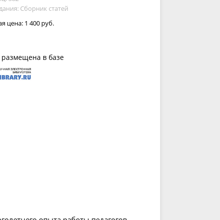
дания: Сборник статей
ая цена:
1 400 руб.
 размещена в базе
голетнего опыта работы педагогов