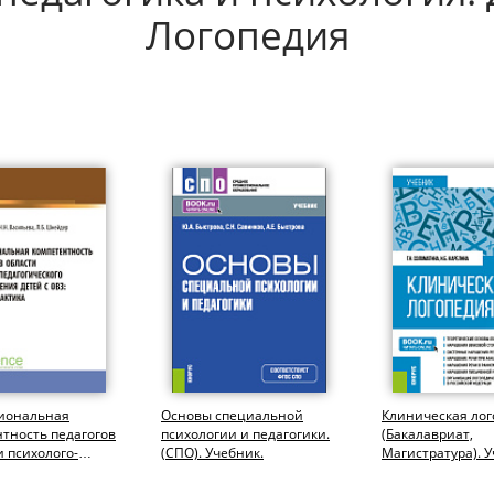
Логопедия
иональная
Основы специальной
Клиническая лог
тность педагогов
психологии и педагогики.
(Бакалавриат,
и психолого-
(СПО). Учебник.
Магистратура). У
ческого
дения детей...