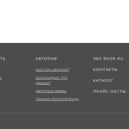
ИТЬ
АВТОРАМ
ЭБС BOOK.RU
Как стать автором?
КОНТАКТЫ
м
Книга издана. Что
КАТАЛОГ
дальше?
Авторская заявка
ПРАЙС-ЛИСТЫ
Премия «Золотой фонд»