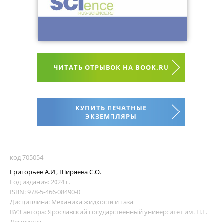
ЧИТАТЬ ОТРЫВОК НА BOOK.RU
КУПИТЬ ПЕЧАТНЫЕ
ЭКЗЕМПЛЯРЫ
код 705054
Григорьев А.И.
,
Ширяева С.О.
Год издания: 2024 г.
ISBN: 978-5-466-08490-0
Дисциплина:
Механика жидкости и газа
ВУЗ автора:
Ярославский государственный университет им. П.Г.
Демидова