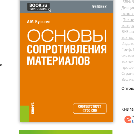
ISBN: 
Дисци
основ
,
Техни
матер
ВУЗ ав
технол
Издате
Гриф:
систем
технич
ая
профе
Страни
Вид из
Оптов
Книга