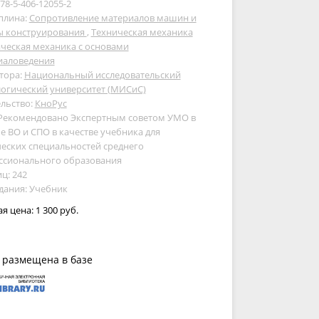
978-5-406-12055-2
плина:
Сопротивление материалов машин и
ы конструирования
,
Техническая механика
ческая механика с основами
иаловедения
тора:
Национальный исследовательский
огический университет (МИСиС)
льство:
КноРус
 Рекомендовано Экспертным советом УМО в
е ВО и СПО в качестве учебника для
еских специальностей среднего
ссионального образования
ц: 242
дания: Учебник
ая цена:
1 300 руб.
 размещена в базе