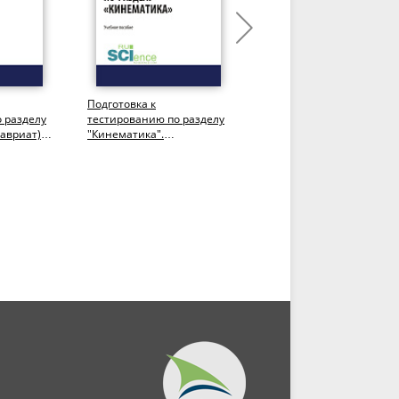
Подготовка к
Теоретическая механика
 разделу
тестированию по разделу
(Бакалавриат,
лавриат).
"Кинематика".
Специалитет). Учебное
.
(Бакалавриат). Учебное
пособие.
пособие.