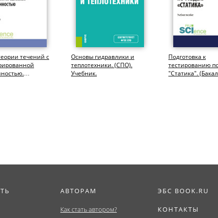
еории течений с
Основы гидравлики и
Подготовка к
рированной
теплотехники. (СПО).
тестированию по
нностью.
Учебник.
"Статика". (Бака
тура,
Учебное пособие
тура). Учебное...
ИТЬ
АВТОРАМ
ЭБС BOOK.RU
Как стать автором?
КОНТАКТЫ