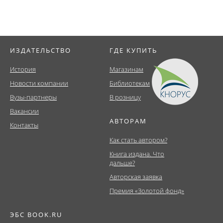
ИЗДАТЕЛЬСТВО
ГДЕ КУПИТЬ
История
Магазинам
Новости компании
Библиотекам
Вузы-партнеры
В розницу
Вакансии
АВТОРАМ
Контакты
Как стать автором?
Книга издана. Что
дальше?
Авторская заявка
Премия «Золотой фонд»
ЭБС BOOK.RU