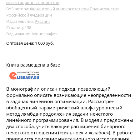
инвестиционных проектов
ВУЗ автора:
Финансовый университет при Правительстве
Российской Федерации
Издательство:
Русайнс
Страниц: 138
Вид издания: Монография
Оптовая цена:
1 000 руб.
Книга размещена в базе
В монографии описан подход, позволяющий
формально описать возникающие неопределенности
в задачах линейной оптимизации. Рассмотрен
обобщенный параметрический альфа-уровневый
метод лямбда-продолжения задачи нечеткого
линейного программирования. В модели предложены
два способа, учитывающие расширения бинарного
нечеткого отношения («сильное» и «слабое»). В работе
приводится описание имитационного исследования,