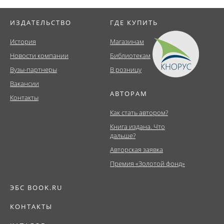
ИЗДАТЕЛЬСТВО
ГДЕ КУПИТЬ
История
Магазинам
Новости компании
Библиотекам
Вузы-партнеры
В розницу
Вакансии
АВТОРАМ
Контакты
Как стать автором?
Книга издана. Что
дальше?
Авторская заявка
Премия «Золотой фонд»
ЭБС BOOK.RU
КОНТАКТЫ