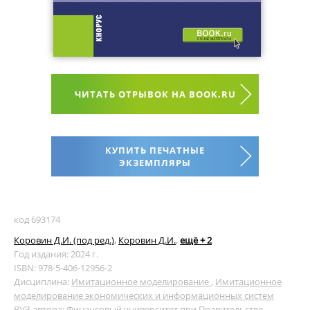
ЧИТАТЬ ОТРЫВОК НА BOOK.RU
КУПИТЬ ПЕЧАТНЫЕ
ЭКЗЕМПЛЯРЫ
код 693174
Коровин Д.И. (под ред.)
,
Коровин Д.И.
,
ещё + 2
Год издания: 2024 г.
ISBN: 978-5-406-12956-2
Дисциплина:
Имитационное моделирование
,
Имитационное
моделирование экономических и информационных систем
ВУЗ автора:
Финансовый университет при Правительстве