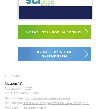
ЧИТАТЬ ОТРЫВОК НА BOOK.RU
КУПИТЬ ПЕЧАТНЫЕ
ЭКЗЕМПЛЯРЫ
код 722813
Мудров А.Г.
Год издания: 2027 г.
ISBN: 978-5-466-12830-7
Дисциплина:
Теория механизмов и машин
ВУЗ автора:
Казанский государственный архитектурно-
строительный университет