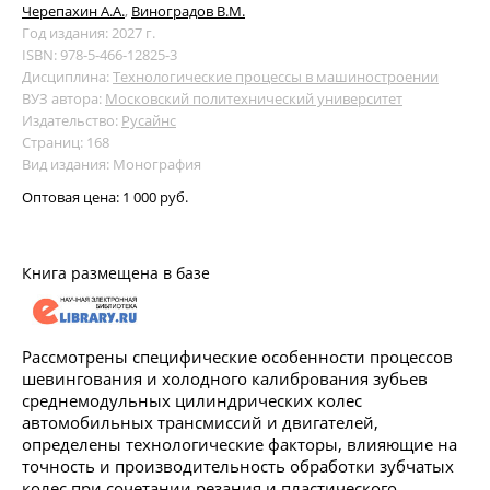
Черепахин А.А.
,
Виноградов В.М.
Год издания: 2027 г.
ISBN: 978-5-466-12825-3
Дисциплина:
Технологические процессы в машиностроении
ВУЗ автора:
Московский политехнический университет
Издательство:
Русайнс
Страниц: 168
Вид издания: Монография
Оптовая цена:
1 000 руб.
Книга размещена в базе
Рассмотрены специфические особенности процессов
шевингования и холодного калибрования зубьев
среднемодульных цилиндрических колес
автомобильных трансмиссий и двигателей,
определены технологические факторы, влияющие на
точность и производительность обработки зубчатых
колес при сочетании резания и пластического