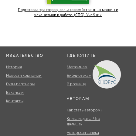
Подготовка тракторов, сельскохозяйственных машин и
механизмов к работе. (СПО). Учебник.
ИЗДАТЕЛЬСТВО
ГДЕ КУПИТЬ
История
Магазинам
Новости компании
Библиотекам
Вузы-партнеры
В розницу
Вакансии
АВТОРАМ
Контакты
Как стать автором?
Книга издана. Что
дальше?
Авторская заявка