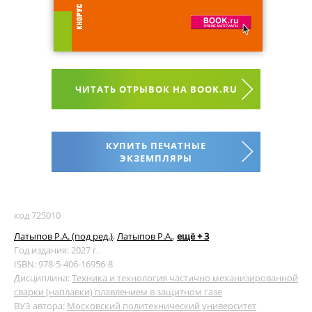
ЧИТАТЬ ОТРЫВОК НА BOOK.RU
КУПИТЬ ПЕЧАТНЫЕ
ЭКЗЕМПЛЯРЫ
код 725010
Латыпов Р.А. (под ред.)
,
Латыпов Р.А.
,
ещё + 3
Год издания: 2027 г.
ISBN: 978-5-406-16956-8
Дисциплина:
Техника и технология частично механизированной
сварки (наплавки) плавлением в защитном газе
ВУЗ автора:
Московский политехнический университет