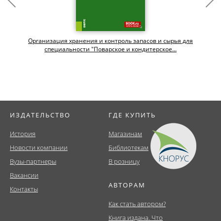
Организация хранения и контроль запасов и сырья для
специальности "Поварское и кондитерское...
ИЗДАТЕЛЬСТВО
ГДЕ КУПИТЬ
История
Магазинам
Новости компании
Библиотекам
Вузы-партнеры
В розницу
Вакансии
АВТОРАМ
Контакты
Как стать автором?
Книга издана. Что