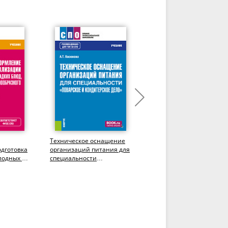
Техническое оснащение
Приготовление,
дготовка
организаций питания для
оформление и подготовк
лодных и
специальности
к реализации холодных 
 блюд,
"Поварское и
горячих десертов. (СПО).
кондитерское...
Учебник.