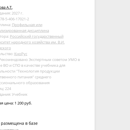
ва А.Т.
дания: 2027 г.
978-5-406-17021-2
плина:
Профильная или
ализированная дисциплина
тора:
Российский государственный
ситет народного хозяйства им. В.И.
дского
льство:
КноРус
 Рекомендовано Экспертным советом УМО в
е ВО и СПО в качестве учебника для
альности "Технология продукции
венного питания" среднего
ссионального образования
ц: 224
дания: Учебник
ая цена:
1 200 руб.
 размещена в базе