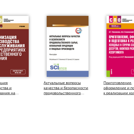
ация
Актуальные вопросы
Приготовление,
ства и
качества и безопасности
оформление и по
вания на
продовольственного
к реализации хо
ятиях
сырья, кулинарной
горячих сладких
енного питания.
продукции и...
десертов,...
чебник.