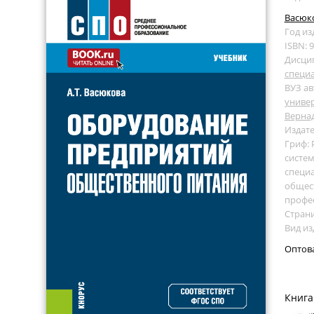
Васюко
Год из
ISBN: 
Дисци
специ
ВУЗ ав
универ
Верна
Издате
Гриф:
систем
специ
общест
профе
Страни
Вид из
Оптов
Книга