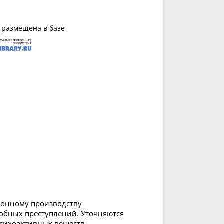
 размещена в базе
конному производству
добных преступлений. Уточняются
сихоактивных веществ,