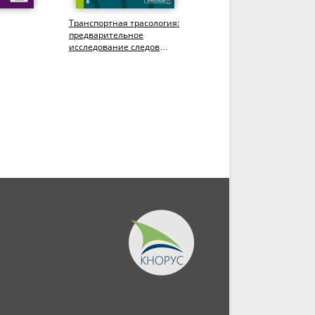
Транспортная трасология:
Криминалистика.
предварительное
(Бакалавриат,
исследование следов
Специалитет). Учебное
чебник.
транспортных средств +
пособие.
еПриложение....