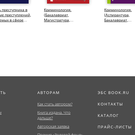
 преступника в
Криминология.
Криминология.
ме преступлений,
(Бакалавриат,
(Аспирантура,
емых в сфере
Магистратура,
Бакалавриат,
ационных
Специалитет). Учебник.
Специалитет). У
й....
ИТЬ
АВТОРАМ
ЭБС BOOK.RU
Как стать автором?
КОНТАКТЫ
м
Книга издана. Что
КАТАЛОГ
дальше?
Авторская заявка
ПРАЙС-ЛИСТЫ
Премия «Золотой фонд»