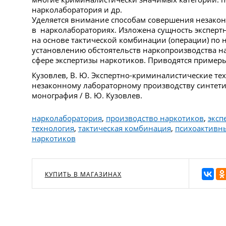
нарколаборатория и др.
Уделяется внимание способам совершения незакон
в нарколабораториях. Изложена сущность экспер
на основе тактической комбинации (операции) по
установлению обстоятельств наркопроизводства н
сфере экспертизы наркотиков. Приводятся примеры
Кузовлев, В. Ю. Экспертно-криминалистические те
незаконному лабораторному производству синтети
монография / В. Ю. Кузовлев.
нарколаборатория
,
производство наркотиков
,
эксп
технология
,
тактическая комбинация
,
психоактивн
наркотиков
КУПИТЬ В МАГАЗИНАХ