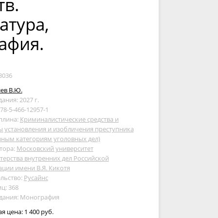
тв.
атура,
афия.
3036
ев В.Ю.
дания: 2027 г.
978-5-466-12957-1
плина:
Криминалистические средства и
 установления и изобличения преступника
зным категориям уголовных дел)
тора:
Московский университет
ерства внутренних дел Российской
ции имени В.Я. Кикотя
льство:
Русайнс
ц: 368
здания: Монография
ая цена:
1 400 руб.