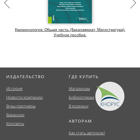
Криминология. Общая часть. (Бакалавриат, Магистратура).
Учебное пособие.
ИЗДАТЕЛЬСТВО
ГДЕ КУПИТЬ
История
Магазинам
Новости компании
Библиотекам
Вузы-партнеры
В розницу
Вакансии
АВТОРАМ
Контакты
Как стать автором?