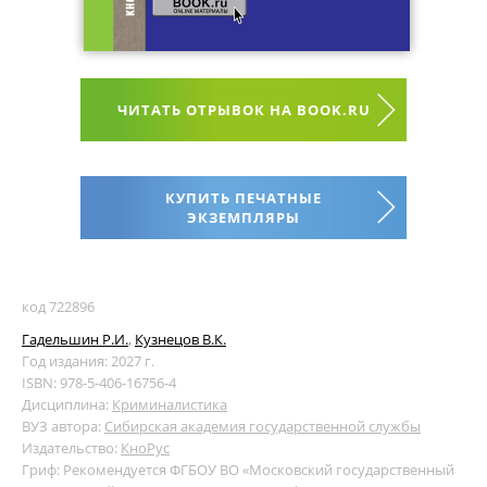
ЧИТАТЬ ОТРЫВОК НА BOOK.RU
КУПИТЬ ПЕЧАТНЫЕ
ЭКЗЕМПЛЯРЫ
код 722896
Гадельшин Р.И.
,
Кузнецов В.К.
Год издания: 2027 г.
ISBN: 978-5-406-16756-4
Дисциплина:
Криминалистика
ВУЗ автора:
Сибирская академия государственной службы
Издательство:
КноРус
Гриф: Рекомендуется ФГБОУ ВО «Московский государственный