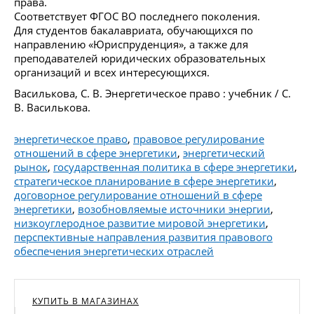
права.
Соответствует ФГОС ВО последнего поколения.
Для студентов бакалавриата, обучающихся по
направлению «Юриспруденция», а также для
преподавателей юридических образовательных
организаций и всех интересующихся.
Василькова, С. В. Энергетическое право : учебник / С.
В. Василькова.
энергетическое право
,
правовое регулирование
отношений в сфере энергетики
,
энергетический
рынок
,
государственная политика в сфере энергетики
,
стратегическое планирование в сфере энергетики
,
договорное регулирование отношений в сфере
энергетики
,
возобновляемые источники энергии
,
низкоуглеродное развитие мировой энергетики
,
перспективные направления развития правового
обеспечения энергетических отраслей
КУПИТЬ В МАГАЗИНАХ