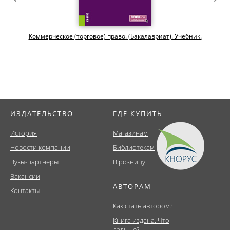
й
Коммерческое (торговое) право. (Бакалавриат). Учебник.
ИЗДАТЕЛЬСТВО
ГДЕ КУПИТЬ
История
Магазинам
Новости компании
Библиотекам
Вузы-партнеры
В розницу
Вакансии
АВТОРАМ
Контакты
Как стать автором?
Книга издана. Что
дальше?