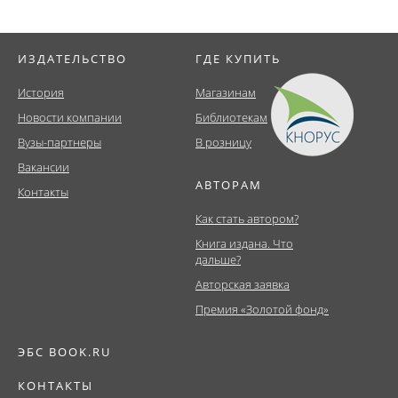
ИЗДАТЕЛЬСТВО
ГДЕ КУПИТЬ
История
Магазинам
Новости компании
Библиотекам
Вузы-партнеры
В розницу
Вакансии
АВТОРАМ
Контакты
Как стать автором?
Книга издана. Что
дальше?
Авторская заявка
Премия «Золотой фонд»
ЭБС BOOK.RU
КОНТАКТЫ