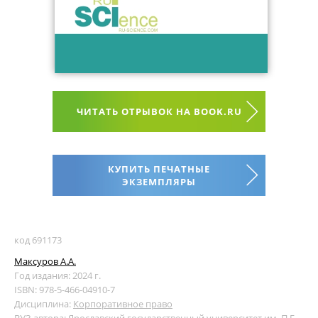
ЧИТАТЬ ОТРЫВОК НА BOOK.RU
КУПИТЬ ПЕЧАТНЫЕ
ЭКЗЕМПЛЯРЫ
код 691173
Максуров А.А.
Год издания: 2024 г.
ISBN: 978-5-466-04910-7
Дисциплина:
Корпоративное право
ВУЗ автора:
Ярославский государственный университет им. П.Г.