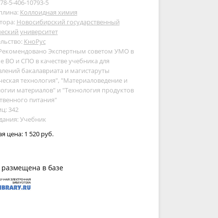
978-5-406-10793-5
плина:
Коллоидная химия
тора:
Новосибирский государственный
еский университет
льство:
КноРус
 Рекомендовано Экспертным советом УМО в
е ВО и СПО в качестве учебника для
лений бакалавриата и магистаруты
еская технология", "Материаловедение и
огии материалов" и "Технология продуктов
твенного питания"
ц: 342
дания: Учебник
ая цена:
1 520 руб.
 размещена в базе