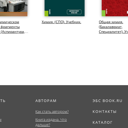
химическом
Химия. (СПО). Учебник.
Общая химия.
: фрагменты
(Бакалавриат,
 (Аспирантура,
Специалитет). У
тура).
пособие.
фия.
ИТЬ
АВТОРАМ
ЭБС BOOK.RU
Как стать автором?
КОНТАКТЫ
м
Книга издана. Что
КАТАЛОГ
дальше?