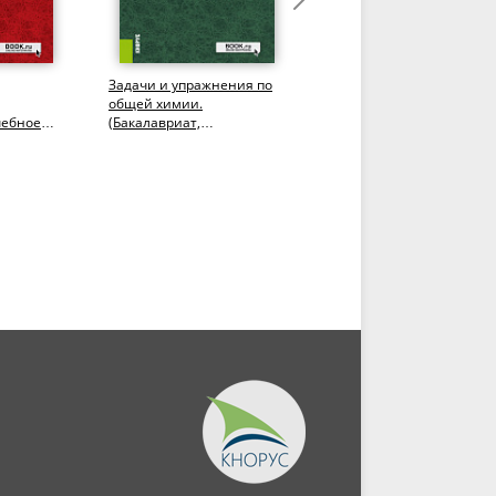
Задачи и упражнения по
Химия липидов.
общей химии.
(Аспирантура,
чебное
(Бакалавриат,
Бакалавриат,
Специалитет). Учебное
Магистратура). Учебное
пособие.
пособие.