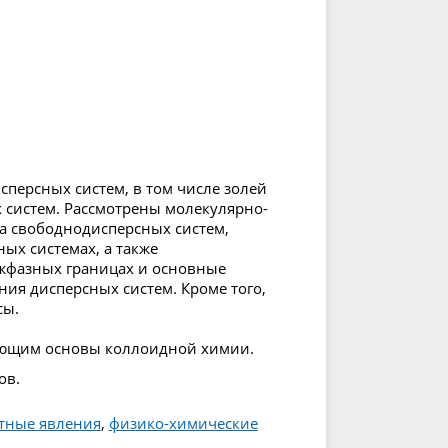
персных систем, в том числе золей
х систем. Рассмотрены молекулярно-
ва свободнодисперсных систем,
ых системах, а также
жфазных границах и основные
ия дисперсных систем. Кроме того,
сы.
чающим основы коллоидной химии.
ов.
тные явления
,
физико-химические