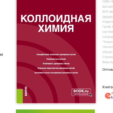
ISBN: 
Дисци
ВУЗ ав
технич
Издате
Гриф:
систем
направ
"Химич
технол
общес
ая
Страни
Вид из
Оптов
Книга