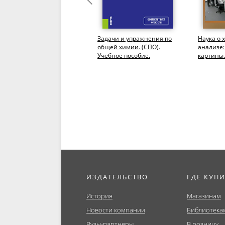
Качественный анализ
Задачи и упражнения по
Наука о 
катионов и анионов всех
общей химии. (СПО).
анализе
аналитических групп
Учебное пособие.
картины.
химических элементов
Магистра
о...
Моногра
ИЗДАТЕЛЬСТВО
ГДЕ КУП
История
Магазинам
Новости компании
Библиотека
Вузы-партнеры
В розницу