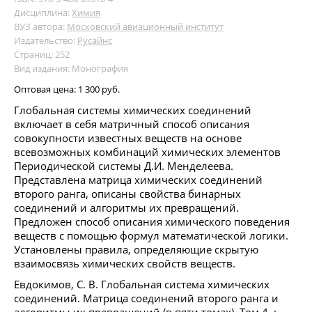
Дисциплина:
Химия
ВУЗ автора:
Московский авиационный институт
Издательство:
Русайнс
Страниц: 252
Вид издания: Монография
Оптовая цена:
1 300 руб.
Глобальная системы химических соединений
включает в себя матричный способ описания
совокупности известных веществ на основе
всевозможных комбинаций химических элементов
Периодической системы Д.И. Менделеева.
Представлена матрица химических соединений
второго ранга, описаны свойства бинарных
соединений и алгоритмы их превращений.
Предложен способ описания химического поведения
веществ с помощью формул математической логики.
Установлены правила, определяющие скрытую
взаимосвязь химических свойств веществ.
Евдокимов, С. В. Глобальная система химических
соединений. Матрица соединений второго ранга и