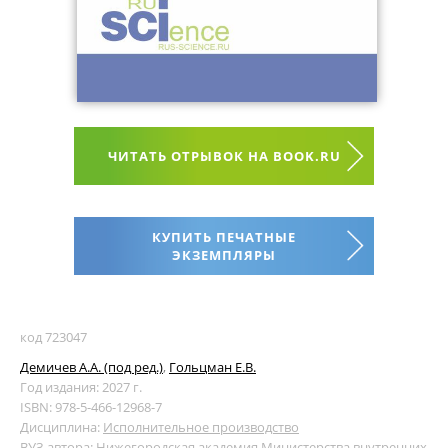
ЧИТАТЬ ОТРЫВОК НА BOOK.RU
КУПИТЬ ПЕЧАТНЫЕ
ЭКЗЕМПЛЯРЫ
код 723047
Демичев А.А. (под ред.)
,
Гольцман Е.В.
Год издания: 2027 г.
ISBN: 978-5-466-12968-7
Дисциплина:
Исполнительное производство
ВУЗ автора:
Нижегородская академия Министерства внутренних