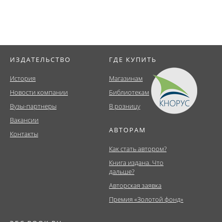
ИЗДАТЕЛЬСТВО
ГДЕ КУПИТЬ
История
Магазинам
Новости компании
Библиотекам
Вузы-партнеры
В розницу
Вакансии
АВТОРАМ
Контакты
Как стать автором?
Книга издана. Что
дальше?
Авторская заявка
Премия «Золотой фонд»