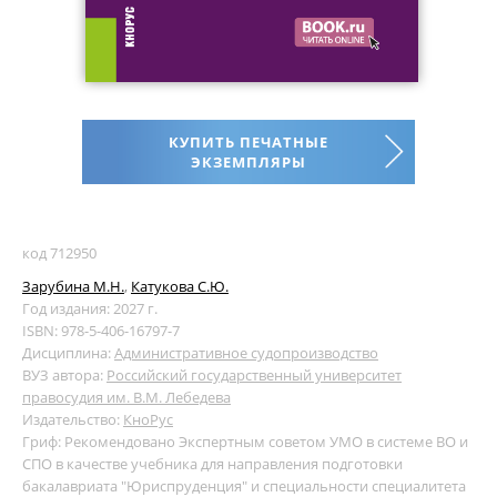
КУПИТЬ ПЕЧАТНЫЕ
ЭКЗЕМПЛЯРЫ
код 712950
Зарубина М.Н.
,
Катукова С.Ю.
Год издания: 2027 г.
ISBN: 978-5-406-16797-7
Дисциплина:
Административное судопроизводство
ВУЗ автора:
Российский государственный университет
правосудия им. В.М. Лебедева
Издательство:
КноРус
Гриф: Рекомендовано Экспертным советом УМО в системе ВО и
СПО в качестве учебника для направления подготовки
бакалавриата "Юриспруденция" и специальности специалитета