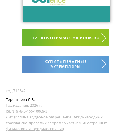
ЧИТАТЬ ОТРЫВОК НА BOOK.RU
КУПИТЬ ПЕЧАТНЫЕ
ЭКЗЕМПЛЯРЫ
код 712542
Терентьева Л.В.
Год издания: 2026 г.
ISBN: 978-5-466-10069-3
Дисциплина:
Судебное разрешение международных
гражданско-правовых споров с участием иностранных
физических и юридических лиц