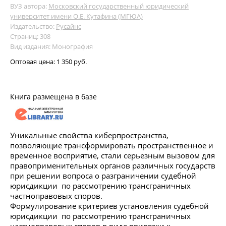
ВУЗ автора:
Московский государственный юридический
университет имени О.Е. Кутафина (МГЮА)
Издательство:
Русайнс
Страниц: 308
Вид издания: Монография
Оптовая цена:
1 350 руб.
Книга размещена в базе
Уникальные свойства киберпространства,
позволяющие трансформировать пространственное и
временное восприятие, стали серьезным вызовом для
правоприменительных органов различных государств
при решении вопроса о разграничении судебной
юрисдикции по рассмотрению трансграничных
частноправовых споров.
Формулирование критериев установления судебной
юрисдикции по рассмотрению трансграничных
частноправовых споров в виде привязки к