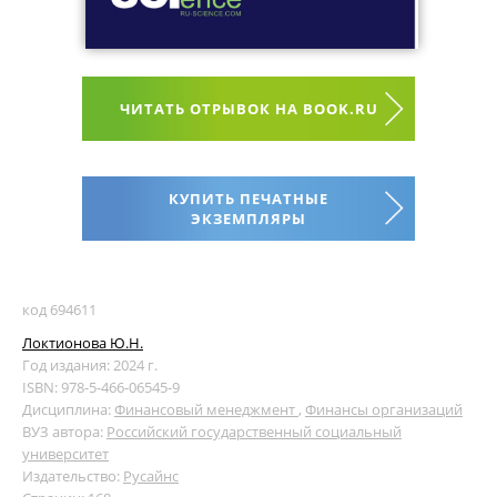
ЧИТАТЬ ОТРЫВОК НА BOOK.RU
КУПИТЬ ПЕЧАТНЫЕ
ЭКЗЕМПЛЯРЫ
код 694611
Локтионова Ю.Н.
Год издания: 2024 г.
ISBN: 978-5-466-06545-9
Дисциплина:
Финансовый менеджмент
,
Финансы организаций
ВУЗ автора:
Российский государственный социальный
университет
Издательство:
Русайнс