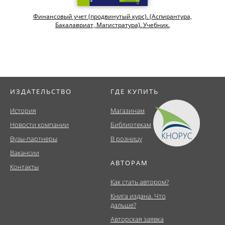
Финансовый учет (продвинутый курс). (Аспирантура,
Бакалавриат, Магистратура). Учебник.
ИЗДАТЕЛЬСТВО
ГДЕ КУПИТЬ
История
Магазинам
Новости компании
Библиотекам
Вузы-партнеры
В розницу
Вакансии
АВТОРАМ
Контакты
Как стать автором?
Книга издана. Что
дальше?
Авторская заявка