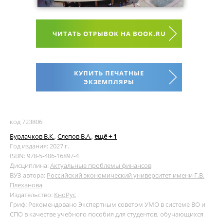
ЧИТАТЬ ОТРЫВОК НА BOOK.RU
КУПИТЬ ПЕЧАТНЫЕ
ЭКЗЕМПЛЯРЫ
код 723806
Бурлачков В.К.
,
Слепов В.А.
,
ещё + 1
Год издания: 2027 г.
ISBN: 978-5-406-16897-4
Дисциплина:
Актуальные проблемы финансов
ВУЗ автора:
Российский экономический университет имени Г.В.
Плеханова
Издательство:
КноРус
Гриф: Рекомендовано Экспертным советом УМО в системе ВО и
СПО в качестве учебного пособия для студентов, обучающихся