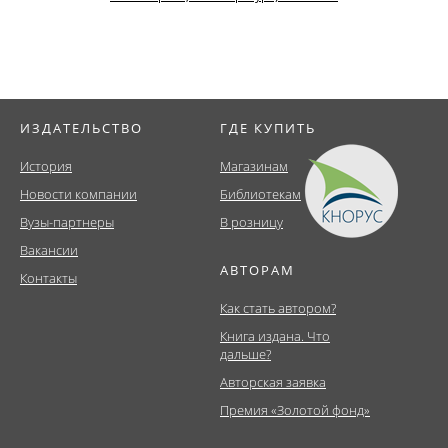
ИЗДАТЕЛЬСТВО
ГДЕ КУПИТЬ
История
Магазинам
Новости компании
Библиотекам
Вузы-партнеры
В розницу
Вакансии
АВТОРАМ
Контакты
Как стать автором?
Книга издана. Что
дальше?
Авторская заявка
Премия «Золотой фонд»