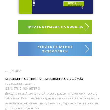
ЧИТАТЬ ОТРЫВОК НА BOOK.RU
КУПИТЬ ПЕЧАТНЫЕ
ЭКЗЕМПЛЯРЫ
код 722856
Макашина О.В. (под ред.)
,
Макашина О.В.
,
ещё + 33
Год издания: 2027 г.
ISBN: 978-5-406-16737-3
Дисциплина:
Анализ устойчивого развития экономического
субъекта
,
Комплексный стратегический анализ устойчивого
развития экономических субъектов
,
Стратегический анализ
устойчивого развития