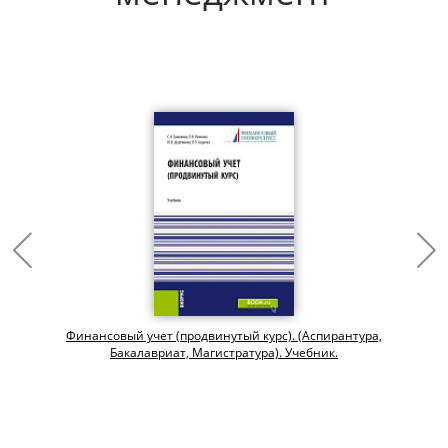
Финансовый учет (продвинутый курс). (Аспирантура,
Бакалавриат, Магистратура). Учебник.